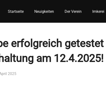
Startseite
Neuigkeiten
Der Verein
Imkerei
 erfolgreich getestet
altung am 12.4.2025!
öffentlicht
 April 2025
m