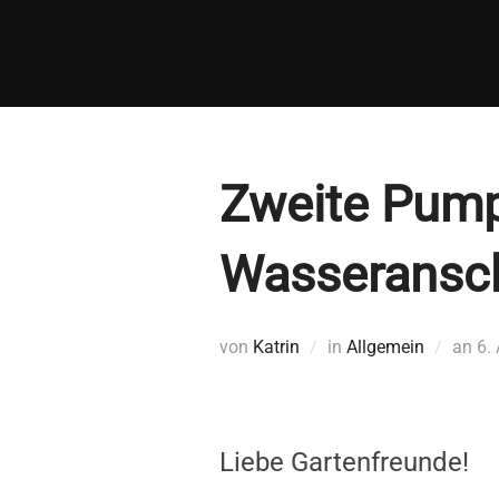
Zum
Inhalt
springen
Zweite Pumpe
Wasseransch
Ver
von
Katrin
in
Allgemein
an
6.
a
Liebe Gartenfreunde!