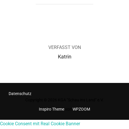
BEITRAGSAUTOR
VERFASST VON
Katrin
Datenschutz
Copyright © 2026 KGA "Schau ins Land" e.V.
Inspiro Theme
von
WPZOOM
Cookie Consent mit Real Cookie Banner