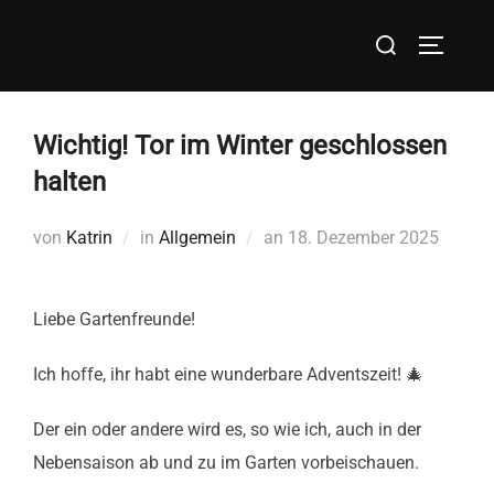
Zum
Suchen
Inhalt
SEITEN
nach:
springen
Wichtig! Tor im Winter geschlossen
halten
Veröffentlicht
von
Katrin
in
Allgemein
an
18. Dezember 2025
am
Liebe Gartenfreunde!
Ich hoffe, ihr habt eine wunderbare Adventszeit! 🎄
Der ein oder andere wird es, so wie ich, auch in der
Nebensaison ab und zu im Garten vorbeischauen.