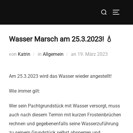
Zum
Suchen
Inhalt
SEITEN
nach:
springen
Wasser Marsch am 25.3.2023! 💧
Veröffentlicht
von
Katrin
in
Allgemein
an
19. März 2023
am
Am 25.3.2023 wird das Wasser wieder angestellt!
Wie immer gilt:
Wer sein Pachtgrundstück mit Wasser versorgt, muss
auch nach diesem Termin mit kurzen Frosteinbrüchen
rechnen und gegebenenfalls seine Wasserzuführung
zu seinem Grundstück selbst absperren und