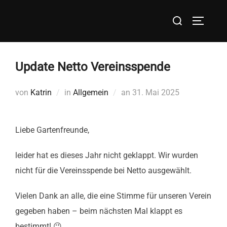
Zum
Suchen
Inhalt
SEITEN
nach:
springen
Update Netto Vereinsspende
Veröffentlicht
von
Katrin
in
Allgemein
an
31. Mai 2025
am
Liebe Gartenfreunde,
leider hat es dieses Jahr nicht geklappt. Wir wurden
nicht für die Vereinsspende bei Netto ausgewählt.
Vielen Dank an alle, die eine Stimme für unseren Verein
gegeben haben – beim nächsten Mal klappt es
bestimmt! 😉