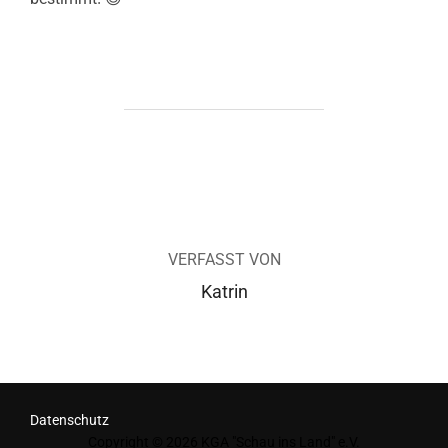
BEITRAGSAUTOR
VERFASST VON
Katrin
Datenschutz
Copyright © 2026 KGA "Schau ins Land" e.V.