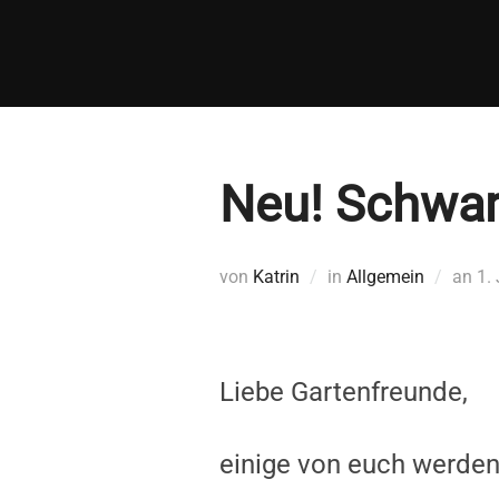
Zum
Inhalt
springen
Neu! Schwar
Ver
von
Katrin
in
Allgemein
an
1.
a
Liebe Gartenfreunde,
einige von euch werden 