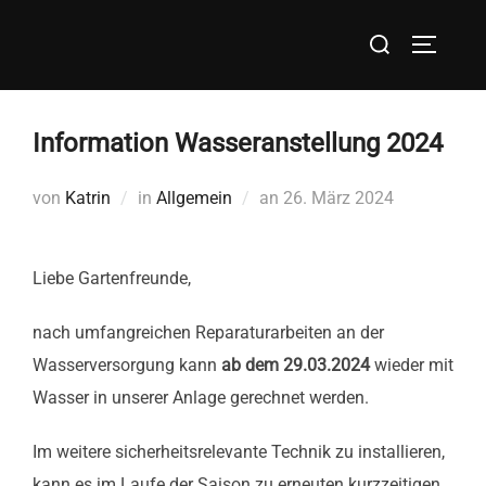
Zum
Suchen
Inhalt
SEITEN
nach:
springen
Information Wasseranstellung 2024
Veröffentlicht
von
Katrin
in
Allgemein
an
26. März 2024
am
Liebe Gartenfreunde,
nach umfangreichen Reparaturarbeiten an der
Wasserversorgung kann
ab dem 29.03.2024
wieder mit
Wasser in unserer Anlage gerechnet werden.
Im weitere sicherheitsrelevante Technik zu installieren,
kann es im Laufe der Saison zu erneuten kurzzeitigen