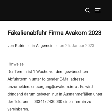
Zum
Suchen
Inhalt
SEITEN
nach:
springen
Fäkalienabfuhr Firma Avakom 2023
Veröffentlicht
von
Katrin
in
Allgemein
an
25. Januar 2023
am
Hinweise:
Der Termin ist 1 Woche vor dem gewünschten
Abfuhrtermin unter folgender E-Mailadresse
anzumelden: entsorgung@avakom.info . Es wird
dringend darum gebeten, nur in Ausnahmefällen unter
der Telefonnr.: 03341/2430030 einen Termin zu
vereinbaren.