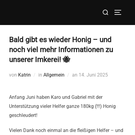
Zum
Suchen
Inhalt
SEITEN
nach:
springen
Bald gibt es wieder Honig – und
noch viel mehr Informationen zu
unserer Imkerei! 🐝
Veröffentlicht
von
Katrin
in
Allgemein
an
14. Juni 2025
am
Anfang Juni haben Karo und Gabriel mit der
Unterstützung vieler Helfer ganze 180kg (!!!) Honig
geschleudert!
Vielen Dank noch einmal an die fleißigen Helfer – und