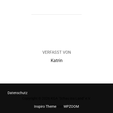
BEITRAGSAUTOR
VERFASST VON
Katrin
Datenschutz
Copyright © 2026 KGA "Schau ins Land" e.V.
Inspiro Theme
von
WPZOOM