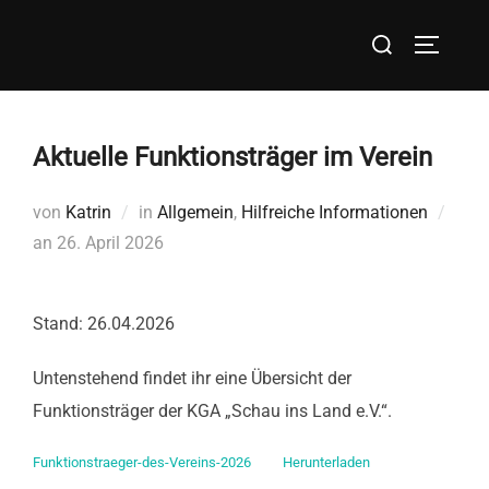
Zum
Suchen
Inhalt
SEITEN
nach:
springen
Aktuelle Funktionsträger im Verein
von
Katrin
in
Allgemein
,
Hilfreiche Informationen
Veröffentlicht
an
26. April 2026
am
Stand: 26.04.2026
Untenstehend findet ihr eine Übersicht der
Funktionsträger der KGA „Schau ins Land e.V.“.
Funktionstraeger-des-Vereins-2026
Herunterladen