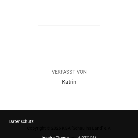
BEITRAGSAUTOR
VERFASST VON
Katrin
Datenschutz
Copyright © 2026 KGA "Schau ins Land" e.V.
Inspiro Theme
von
WPZOOM